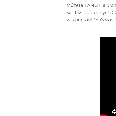
Můžete TANČIT a kromě
soutěží pořádaných Cz
vás připravil Vítězslav