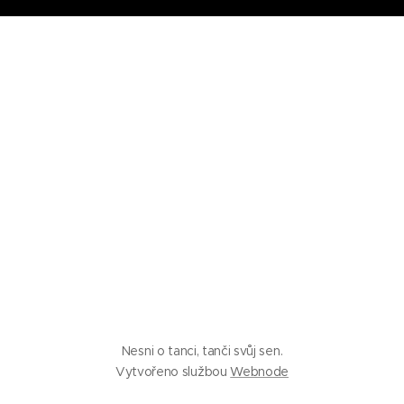
Nesni o tanci, tanči svůj sen.
Vytvořeno službou
Webnode