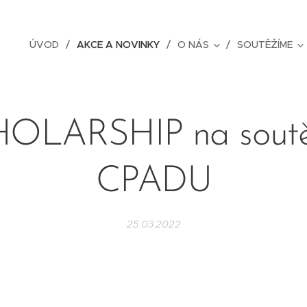
ÚVOD
AKCE A NOVINKY
O NÁS
SOUTĚŽÍME
OLARSHIP na soutě
CPADU
25.03.2022