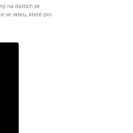
ný na dalších ze
 ve videu, které pro