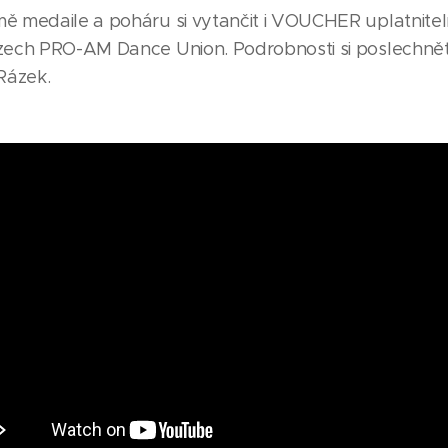
 medaile a poháru si vytančit i VOUCHER uplatnitel
ech PRO-AM Dance Union. Podrobnosti si poslechněte
 Rázek.