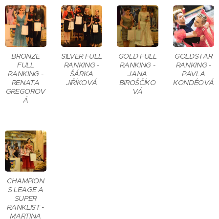
BRONZE
SILVER FULL
GOLD FULL
GOLDSTAR
FULL
RANKING -
RANKING -
RANKING -
RANKING -
ŠÁRKA
JANA
PAVLA
RENATA
JIŘÍKOVÁ
BIROŠČÍKO
KONDÉOVÁ
GREGOROV
VÁ
Á
CHAMPION
S LEAGE A
SUPER
RANKLIST -
MARTINA